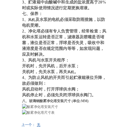
3、贮液箱中由酸碱中和生成的盐浓度高于20%
时或实际使用情况进行定期更换溶液。
七、保养：
1、
及水泵的电机必须采取防雨措施，以防
风机
电机受潮。
2、净化塔必须有专人负责管理，经常检查；风
机和水泵运转是否正常，滤液器及喷嘴是否堵
塞，液位是否正常，浮球是否失灵，吸收中和
液溶度是否在规定范围内等等，如发现问题，
应及时解决。
3、风机与水泵开关程序：
开机时，先开风机，后开水泵；
关机时，先关水泵，再关
。
风机
4、为防止风机的开关而引起贮液箱液位升降，
故必须做到：
风机启动时，打开浮球供水阀；
风机停止时，必须先关闭浮球供水阀门。
八、玻璃钢酸雾净化塔安装尺寸
(
单位
:MM)
上一个：
无