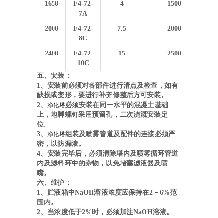
1650
F4-72-
4
15000
7A
2000
F4-72-
7.5
20000
8C
2400
F4-72-
15
25000
10C
五、安装：
1、安装前必须对各部件进行清点及检查，如有
缺损或变形，要进行补齐修整后方可安装。
2、
必须安装在同一水平的混凝土基础
净化塔
上，地脚螺钉采用预留孔，二次浇溉安装定
位。
3、
组装及喷雾管道及配件的连接必须严
净化塔
密，以防漏液。
4、安装完毕后，必须清除塔内及喷雾循环管道
内及滤料环中的杂物，以免堵塞滤液器及喷
嘴。
六、维护：
1、贮液箱中NaOH溶液浓度应保持在2－6%范
围内。
2、当浓度低于2%时，必须加注NaOH溶液。