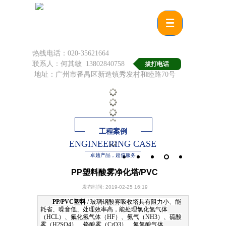
热线电话：020-35621664
联系人：何其敏 13802840758
拔打电话
地址：广州市番禺区新造镇秀发村和睦路70号
工程案例
ENGINEERING CASE
卓越产品，超值服务
PP塑料酸雾净化塔/PVC
发布时间: 2019-02-25 16:19
PP/PVC塑料
/ 玻璃钢酸雾吸收塔具有阻力小、能
耗省、噪音低、处理效率高，能处理氯化氢气体
（HCL）、氟化氢气体（HF）、氨气（NH3）、硫酸
雾（H2SO4）、铬酸雾（CrO3）、氰氢酸气体