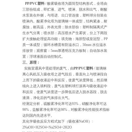
PP/PVC塑料
/ 酸雾吸收塔为圆筒型结构形式，全塔由
三部份组成，即贮液、进气、喷淋、脱水和出气，耐酸
水泵装在外侧，与塔进、出口管连接，塑料球分别装在
喷淋内。酸雾净化塔为玻璃钢一体成型，结构紧凑，耐
腐蚀，耐高温，外表光滑；除水部份：塑料制隔离式产
生水气分离；喷水部：高压喷水产生雾状，分上下两段
扩大接触处理提高功能；填充物：海胆型或皇冠型，PP
质一体成型；循环水槽需有防溢水口，50mm 水位溢水
排放管；观察窗：5mm厚透明压克力板制；自动加水装
置：浮球液面自动控制式。
三、原理：
实验室通风中需处理的废气，由
PP/PVC塑料
/ 玻璃钢
离心风机压入吸收塔之进气段后，垂直向上与喷淋段自
上而下的吸收液起中和反应，使废气浓度降低，然后继
续向上进入填料段，废气在塑料球打滚再与吸收液起中
和反应，使废气浓度进一步降低后进入脱水器段，脱去
液滴，净化后的气体排出大气。
经测定分析，硫酸雾净化率可达93%，硝酸净化率可达
90%，盐酸雾净化率可达98%，对酸雾净化性能技术指标
达到国内先进水平。
其化学吸收反应方程式如下（吸收液NaOH）:
2NaOH+H2SO4=Na2SO4+2H2O